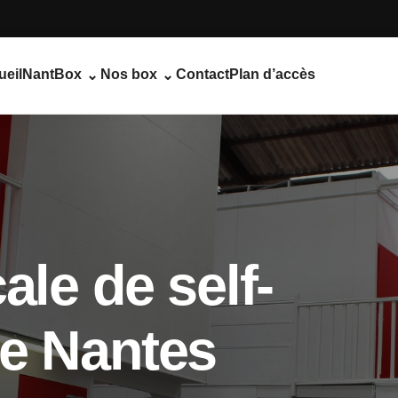
ueil
NantBox
Nos box
Contact
Plan d’accès
⌄
⌄
ale de self-
de Nantes